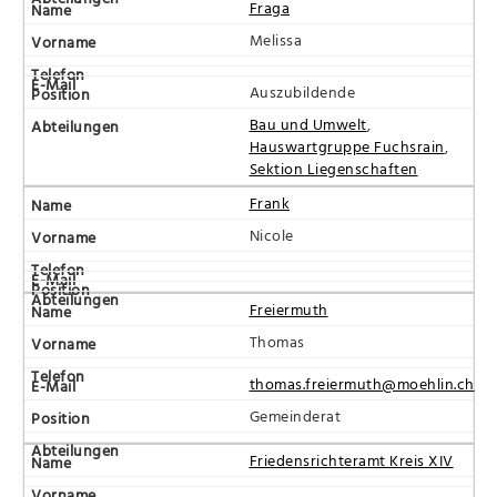
Fraga
Melissa
Auszubildende
Bau und Umwelt
,
Hauswartgruppe Fuchsrain
,
Sektion Liegenschaften
Frank
Nicole
Freiermuth
Thomas
thomas.freiermuth@moehlin.ch
Gemeinderat
Friedensrichteramt Kreis XIV