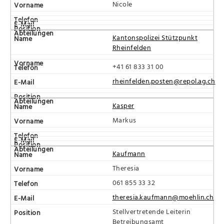
Nicole
Kantonspolizei Stützpunkt
Rheinfelden
+41 61 833 31 00
rheinfelden.posten@repol.ag.ch
Kasper
Markus
Kaufmann
Theresia
061 855 33 32
theresia.kaufmann@moehlin.ch
Stellvertretende Leiterin
Betreibungsamt