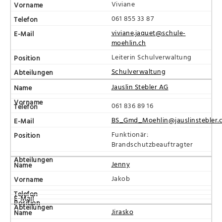
Viviane
061 855 33 87
viviane.jaquet@schule-
moehlin.ch
Leiterin Schulverwaltung
Schulverwaltung
Jauslin Stebler AG
061 836 89 16
BS_Gmd_Moehlin@jauslinstebler.
Funktionär:
Brandschutzbeauftragter
Jenny
Jakob
Jirasko