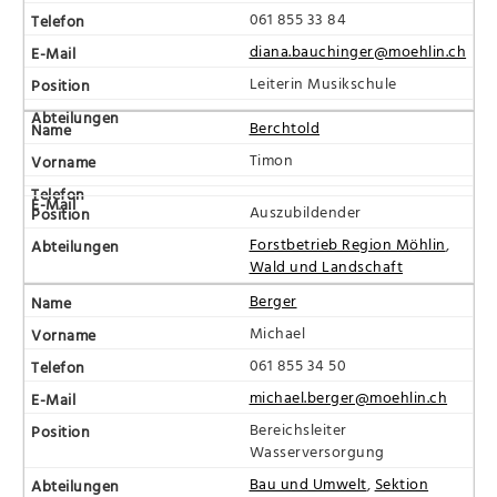
061 855 33 84
diana.bauchinger@moehlin.ch
Leiterin Musikschule
Berchtold
Timon
Auszubildender
Forstbetrieb Region Möhlin
,
Wald und Landschaft
Berger
Michael
061 855 34 50
michael.berger@moehlin.ch
Bereichsleiter
Wasserversorgung
Bau und Umwelt
,
Sektion