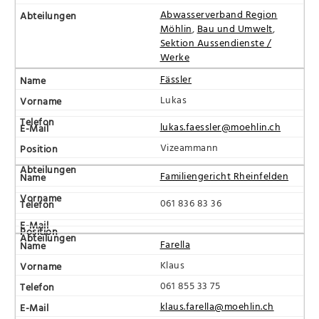
Abwasserverband Region
Möhlin
,
Bau und Umwelt
,
Sektion Aussendienste /
Werke
Fässler
Lukas
lukas.faessler@moehlin.ch
Vizeammann
Familiengericht Rheinfelden
061 836 83 36
Farella
Klaus
061 855 33 75
klaus.farella@moehlin.ch