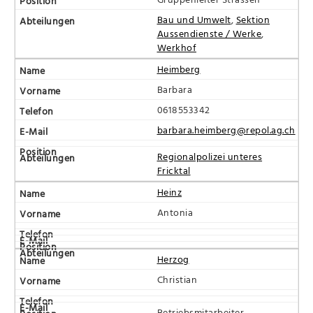
Bau und Umwelt
,
Sektion
Aussendienste / Werke
,
Werkhof
Heimberg
Barbara
0618553342
barbara.heimberg@repol.ag.ch
Regionalpolizei unteres
Fricktal
Heinz
Antonia
Herzog
Christian
Betriebsmitarbeiter