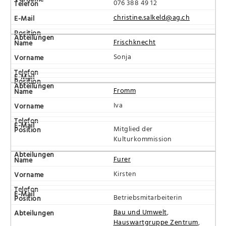
076 388 49 12
christine.salkeld@ag.ch
Frischknecht
Sonja
Fromm
Iva
Mitglied der
Kulturkommission
Furer
Kirsten
Betriebsmitarbeiterin
Bau und Umwelt
,
Hauswartgruppe Zentrum
,