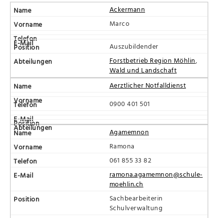
Ackermann
Marco
Auszubildender
Forstbetrieb Region Möhlin
,
Wald und Landschaft
Aerztlicher Notfalldienst
0900 401 501
Agamemnon
Ramona
061 855 33 82
ramona.agamemnon@schule-
moehlin.ch
Sachbearbeiterin
Schulverwaltung