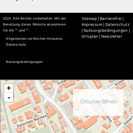
Sitemap |
Barrierefrei |
2025. Alle Rechte vorbehalten. Mit der
Impressum |
Datenschutz
Benutzung dieser Website akzeptieren
|
Nutzungsbedingungen |
Sie die "
" und "
".
Ortsplan |
Newsletter
Allgemeinen rechtlichen Hinweise,
Datenschutz
Nutzungsbedingungen