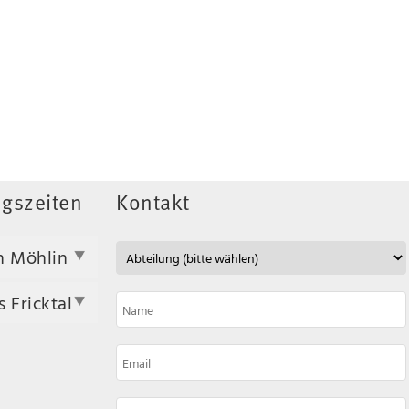
gszeiten
Kontakt
n Möhlin
 Fricktal