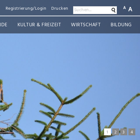
A
A
n
Registrierung/Login
Drucken
Suchen
Suchen...
NDE
KULTUR & FREIZEIT
WIRTSCHAFT
BILDUNG
1
2
3
4