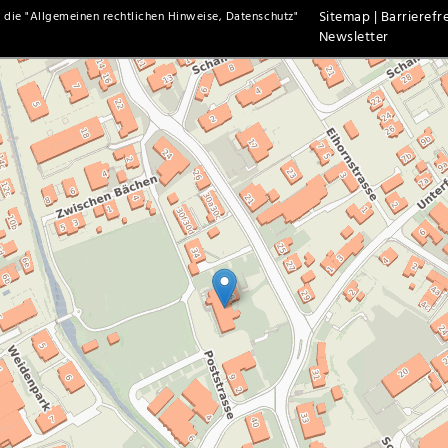
Sitemap |
Barrierefre
 die "
Allgemeinen rechtlichen Hinweise, Datenschutz
"
Newsletter