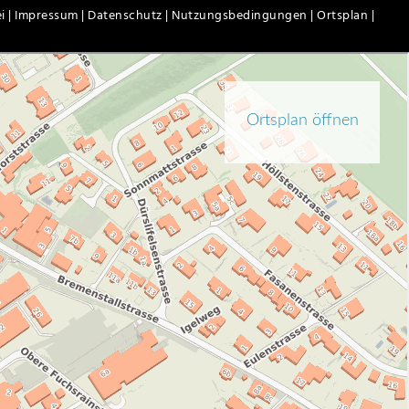
i |
Impressum |
Datenschutz |
Nutzungsbedingungen |
Ortsplan |