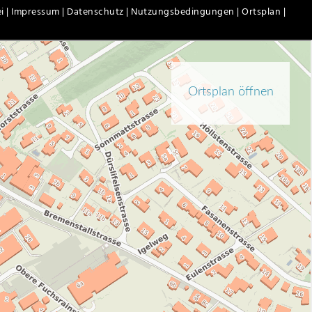
i |
Impressum |
Datenschutz |
Nutzungsbedingungen |
Ortsplan |