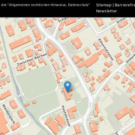
Sitemap |
Barrierefre
 die "
Allgemeinen rechtlichen Hinweise, Datenschutz
"
Newsletter