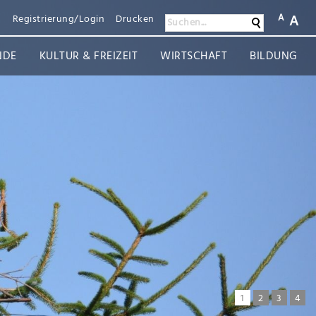
A
A
n
Registrierung/Login
Drucken
Suchen
Suchen...
NDE
KULTUR & FREIZEIT
WIRTSCHAFT
BILDUNG
1
2
3
4