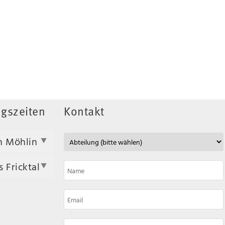
gszeiten
Kontakt
n Möhlin
 Fricktal