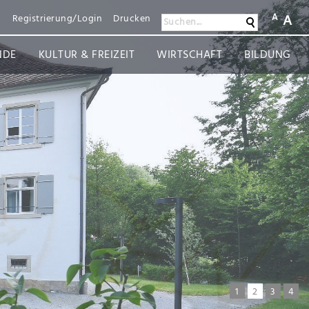
A
A
n
Registrierung/Login
Drucken
Suchen
Suchen...
NDE
KULTUR & FREIZEIT
WIRTSCHAFT
BILDUNG
1
2
3
4