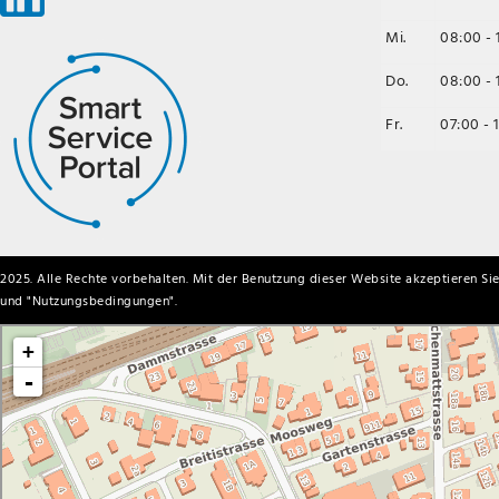
Mi.
08:00 - 
Do.
08:00 - 
Fr.
07:00 - 
2025. Alle Rechte vorbehalten. Mit der Benutzung dieser Website akzeptieren Sie
und "
Nutzungsbedingungen
".