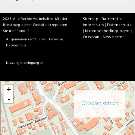
Sitemap |
Barrierefrei |
2025. Alle Rechte vorbehalten. Mit der
Impressum |
Datenschutz
Benutzung dieser Website akzeptieren
|
Nutzungsbedingungen |
Sie die "
" und "
".
Ortsplan |
Newsletter
Allgemeinen rechtlichen Hinweise,
Datenschutz
Nutzungsbedingungen