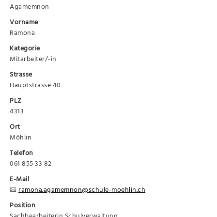
Agamemnon
Vorname
Ramona
Kategorie
Mitarbeiter/-in
Strasse
Hauptstrasse 40
PLZ
4313
Ort
Möhlin
Telefon
061 855 33 82
E-Mail
ramona.agamemnon@schule-moehlin.ch
Position
Sachbearbeiterin Schulverwaltung