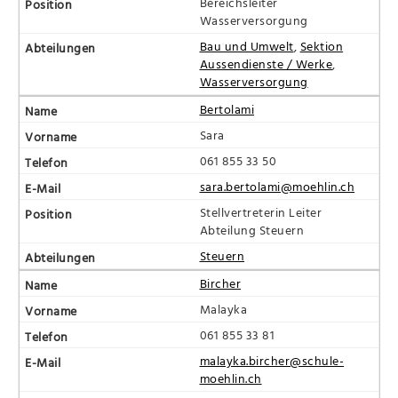
Bereichsleiter
Wasserversorgung
Bau und Umwelt
,
Sektion
Aussendienste / Werke
,
Wasserversorgung
Bertolami
Sara
061 855 33 50
sara.bertolami@moehlin.ch
Stellvertreterin Leiter
Abteilung Steuern
Steuern
Bircher
Malayka
061 855 33 81
malayka.bircher@schule-
moehlin.ch