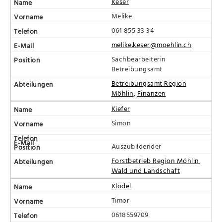
Keser
Melike
061 855 33 34
melike.keser@moehlin.ch
Sachbearbeiterin
Betreibungsamt
Betreibungsamt Region
Möhlin
,
Finanzen
Kiefer
Simon
Auszubildender
Forstbetrieb Region Möhlin
,
Wald und Landschaft
Klodel
Timor
0618559709