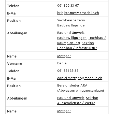
061 855 33 67
brigitte.merz@moehlin.ch
Sachbearbeiterin
Baubewilligungen
Bau und Umwelt
,
Baubewilligungen
,
Hochbau /
Raumplanung
,
Sektion
Hochbau / Infrastruktur
Metzger
Daniel
061 851 35 35
daniel.metzger@moehlin.ch
Bereichsleiter ARA
(Abwasserreinigungsanlage)
Bau und Umwelt
,
Sektion
Aussendienste / Werke
Metzger