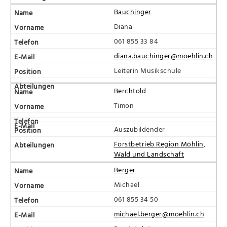
Bauchinger
Diana
061 855 33 84
diana.bauchinger@moehlin.ch
Leiterin Musikschule
Berchtold
Timon
Auszubildender
Forstbetrieb Region Möhlin
,
Wald und Landschaft
Berger
Michael
061 855 34 50
michael.berger@moehlin.ch