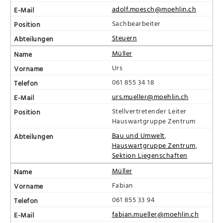
adolf.moesch@moehlin.ch
Sachbearbeiter
Steuern
Müller
Urs
061 855 34 18
urs.mueller@moehlin.ch
Stellvertretender Leiter
Hauswartgruppe Zentrum
Bau und Umwelt
,
Hauswartgruppe Zentrum
,
Sektion Liegenschaften
Müller
Fabian
061 855 33 94
fabian.mueller@moehlin.ch