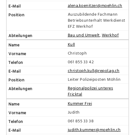
alena.koenitzer@moehlin.ch
Auszubildende Fachmann
Betriebsunterhalt Werkdienst
EFZ Werkhof
Bau und Umwelt
,
Werkhof
Kull
Christoph
061 855 33 42
christoph.kull@repol.ag.ch
Leiter Polizeiposten Möhlin
Regionalpolizei unteres
Fricktal
Kummer Frei
Judith
061 855 33 38
judith.kummer@moehlin.ch