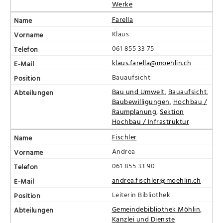
Werke
Farella
Klaus
061 855 33 75
klaus.farella@moehlin.ch
Bauaufsicht
Bau und Umwelt
,
Bauaufsicht
,
Baubewilligungen
,
Hochbau /
Raumplanung
,
Sektion
Hochbau / Infrastruktur
Fischler
Andrea
061 855 33 90
andrea.fischler@moehlin.ch
Leiterin Bibliothek
Gemeindebibliothek Möhlin
,
Kanzlei und Dienste