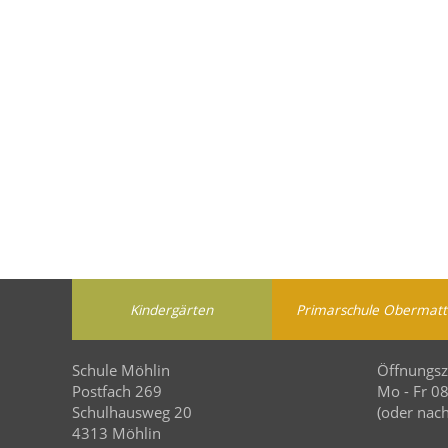
Kindergärten
Primarschule Obermatt
Schule Möhlin
Öffnungsz
Postfach 269
Mo - Fr 0
Schulhausweg 20
(oder nach
4313 Möhlin