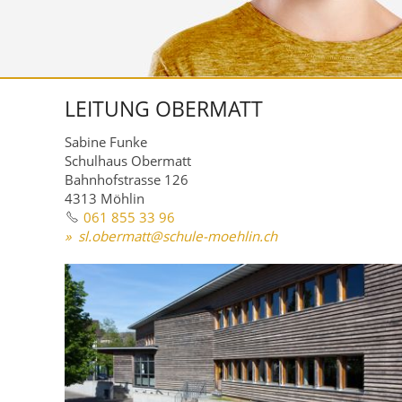
LEITUNG OBERMATT
Sabine Funke
Schulhaus Obermatt
Bahnhofstrasse 126
4313 Möhlin
061 855 33 96
sl
b
rm
tt
sch
l
-m
hl
n
ch