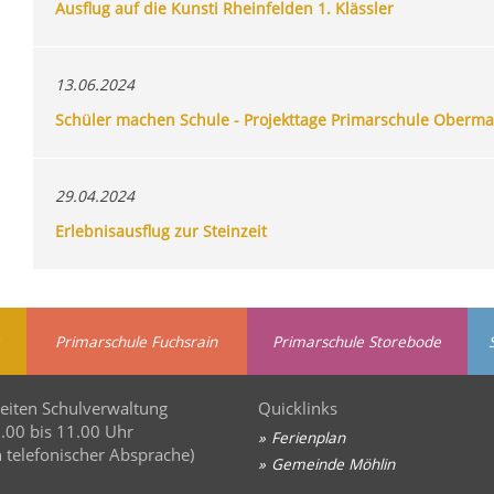
Ausflug auf die Kunsti Rheinfelden 1. Klässler
13.06.2024
Schüler machen Schule - Projekttage Primarschule Oberma
29.04.2024
Erlebnisausflug zur Steinzeit
Primarschule Fuchsrain
Primarschule Storebode
eiten Schulverwaltung
Quicklinks
8.00 bis 11.00 Uhr
Ferienplan
 telefonischer Absprache)
Gemeinde Möhlin