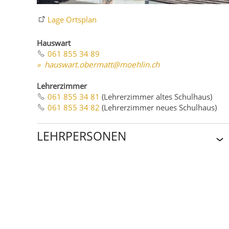
Lage Ortsplan
Hauswart
061 855 34 89
h
sw
rt
b
rm
tt
m
hl
n
ch
Lehrerzimmer
061 855 34 81
(Lehrerzimmer altes Schulhaus)
061 855 34 82
(Lehrerzimmer neues Schulhaus)
LEHRPERSONEN