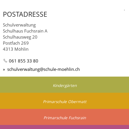
.
POSTADRESSE
Schulverwaltung
Schulhaus Fuchsrain A
Schulhausweg 20
Postfach 269
4313 Möhlin
061 855 33 80
sch
lv
rw
lt
ng
sch
l
-m
hl
n
ch
Kindergärten
Primarschule Obermatt
Primarschule Fuchsrain