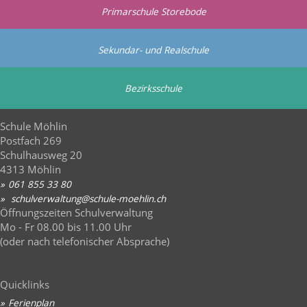
Primarschule Storebode
Sekundar- und Realschule
Bezirksschule
Schule Möhlin
Postfach 269
Schulhausweg 20
4313 Möhlin
061 855 33 80
sch
lv
rw
lt
ng
sch
l
-m
hl
n
ch
Öffnungszeiten Schulverwaltung
Mo - Fr 08.00 bis 11.00 Uhr
(oder nach telefonischer Absprache)
Quicklinks
Ferienplan