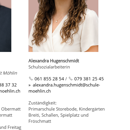
Alexandra Hugenschmidt
Schulsozialarbeiterin
it Möhlin
061 855 28 54
/
079 381 25 45
38 37 32
l
x
ndr
h
g
nschm
dt
sch
l
-
m
hl
n
ch
m
hl
n
ch
Zuständigkeit:
d Obermatt
Primarschule Storebode, Kindergärten
ermatt
Breiti, Schallen, Spielplatz und
Fröschmatt
und Freitag