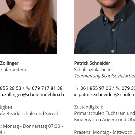
Zollinger
Patrick Schneider
zialarbeiterin
Schulsozialarbeiter
Teamleitung Schulsozialarbe
 855 28 53
/
079 717 81 38
061 855 97 06
/
079 3
r
z
ll
ng
r
sch
l
-m
hl
n
ch
p
tr
ck
schn
d
r
sch
l
-
Zuständigkeit:
igkeit:
Primarschulen Fuchsrain un
fe Bezirksschule und Sereal
Kindergärten Ängerli und Ob
: Montag - Donnerstag 07:30 -
Präsenz: Montag - Mittwoch 
Uhr