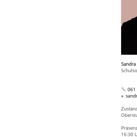
Sandra 
Schulso
061
s
nd
Zuständ
Oberstu
Präsenz
16:30 