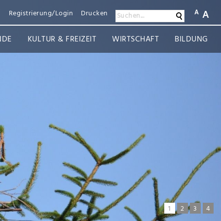
A
A
n
Registrierung/Login
Drucken
Suchen
Suchen...
NDE
KULTUR & FREIZEIT
WIRTSCHAFT
BILDUNG
1
2
3
4