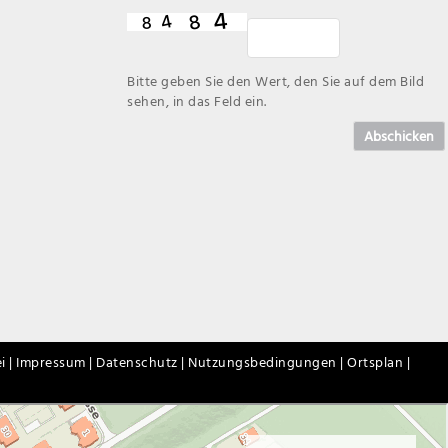
Bitte geben Sie den Wert, den Sie auf dem Bild
sehen, in das Feld ein.
Abschicken
i |
Impressum |
Datenschutz |
Nutzungsbedingungen |
Ortsplan |