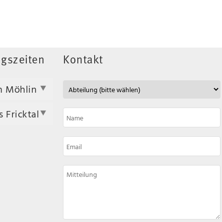
gszeiten
Kontakt
n Möhlin
 Fricktal