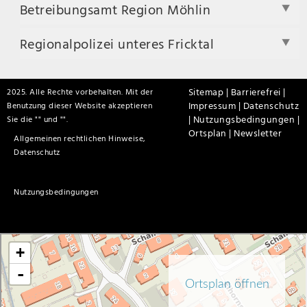
Betreibungsamt Region Möhlin
Regionalpolizei unteres Fricktal
Sitemap |
Barrierefrei |
2025. Alle Rechte vorbehalten. Mit der
Impressum |
Datenschutz
Benutzung dieser Website akzeptieren
|
Nutzungsbedingungen |
Sie die "
" und "
".
Ortsplan |
Newsletter
Allgemeinen rechtlichen Hinweise,
Datenschutz
Nutzungsbedingungen