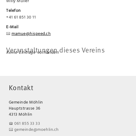
Willy Müller
Telefon
+41 61 851 30 11
E-Mail
mamue@hispeed.ch
Veranstaltungen dieses Vereins
Keine Einträge vorhanden
Kontakt
Gemeinde Möhlin
Hauptstrasse 36
4313 Möhlin
061 855 33 33
gemeinde@moehlin.ch