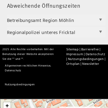
Abweichende Öffnungszeiten
Betreibungsamt Region Möhlin
Regionalpolizei unteres Fricktal
Sitemap |
Barrierefrei |
2025. Alle Rechte vorbehalten. Mit der
Impressum |
Datenschutz
Benutzung dieser Website akzeptieren
|
Nutzungsbedingungen |
Sie die "
" und "
".
Ortsplan |
Newsletter
Allgemeinen rechtlichen Hinweise,
Datenschutz
Nutzungsbedingungen