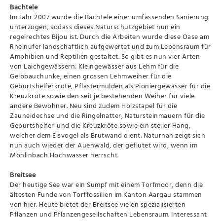
Bachtele
Im Jahr 2007 wurde die Bachtele einer umfassenden Sanierung
unterzogen, sodass dieses Naturschutzgebiet nun ein
regelrechtes Bijou ist. Durch die Arbeiten wurde diese Oase am
Rheinufer landschaftlich aufgewertet und zum Lebensraum für
Amphibien und Reptilien gestaltet. So gibt es nun vier Arten
von Laichgewässern: Kleingewässer aus Lehm für die
Gelbbauchunke, einen grossen Lehmweiher für die
Geburtshelferkröte, Pflastermulden als Pioniergewässer für die
Kreuzkröte sowie den seit je bestehenden Weiher für viele
andere Bewohner. Neu sind zudem Holzstapel für die
Zauneidechse und die Ringelnatter, Natursteinmauern für die
Geburtshelfer-und die Kreuzkröte sowie ein steiler Hang,
welcher dem Eisvogel als Brutwand dient. Naturnah zeigt sich
nun auch wieder der Auenwald, der geflutet wird, wenn im
Möhlinbach Hochwasser herrscht.
Breitsee
Der heutige See war ein Sumpf mit einem Torfmoor, denn die
ältesten Funde von Torffossilien im Kanton Aargau stammen
von hier. Heute bietet der Breitsee vielen spezialisierten
Pflanzen und Pflanzengesellschaften Lebensraum. Interessant