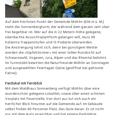
Auf dem höchsten Punkt der Gemeinde Möhlin (636 m ü. M.)
steht der Sonnenbergturm, der während dem ganzen Jahr über
frei begehbar ist. Wer auf die in 22 Metern Höhe gelegene,
überdachte Aussichtsplattform gelangen will, muss 99
hölzerne Treppenstufen und 13 Podeste überwinden.
Die Anstrengung lohnt sich, denn bei günstigem Wetter
werden die «Gipfelstürmer» mit einer tollen Rundsicht auf
Schwarzwald, Vogesen, Jura, Alpen und das Rheintal belohnt.
Im Turmstübli bewirten die Naturfreunde Möhlin an Sonntagen
und ausgewählten Feiertagen Gäste (geöffnet bei gehisster
Fahne).
Festlokal mit Fernblick
Mit dem Waldhaus Sonnenberg verfügt Möhlin über eine
wunderschön gelegene Lokalität, sowie über einen schönen
Vorplatz mit Feuerstelle. Von dort aus tut sich auch ein
herrlicher Blick hinunter auf die Gemeinde auf. Im Gebäude
selbst finden 60 Personen Platz. Das Gute daran: Es ist nicht
nur mit dem Auto erreichbar und hat eigene Parkplätze,