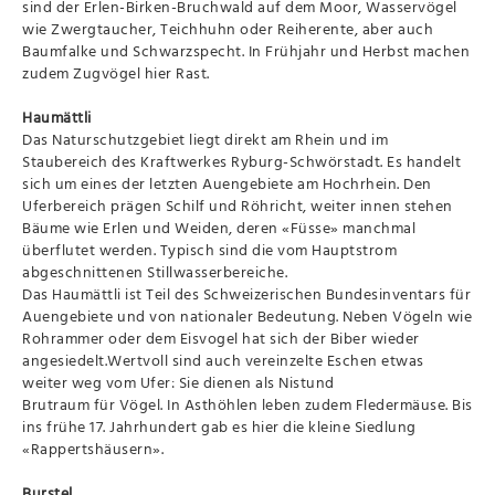
sind der Erlen-Birken-Bruchwald auf dem Moor, Wasservögel
wie Zwergtaucher, Teichhuhn oder Reiherente, aber auch
Baumfalke und Schwarzspecht. In Frühjahr und Herbst machen
zudem Zugvögel hier Rast.
Haumättli
Das Naturschutzgebiet liegt direkt am Rhein und im
Staubereich des Kraftwerkes Ryburg-Schwörstadt. Es handelt
sich um eines der letzten Auengebiete am Hochrhein. Den
Uferbereich prägen Schilf und Röhricht, weiter innen stehen
Bäume wie Erlen und Weiden, deren «Füsse» manchmal
überflutet werden. Typisch sind die vom Hauptstrom
abgeschnittenen Stillwasserbereiche.
Das Haumättli ist Teil des Schweizerischen Bundesinventars für
Auengebiete und von nationaler Bedeutung. Neben Vögeln wie
Rohrammer oder dem Eisvogel hat sich der Biber wieder
angesiedelt.Wertvoll sind auch vereinzelte Eschen etwas
weiter weg vom Ufer: Sie dienen als Nistund
Brutraum für Vögel. In Asthöhlen leben zudem Fledermäuse. Bis
ins frühe 17. Jahrhundert gab es hier die kleine Siedlung
«Rappertshäusern».
Burstel