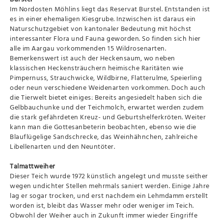
Im Nordosten Möhlins liegt das Reservat Burstel. Entstanden ist
es in einer ehemaligen Kiesgrube. Inzwischen ist daraus ein
Naturschutzgebiet von kantonaler Bedeutung mit höchst
interessanter Flora und Fauna geworden. So finden sich hier
alle im Aargau vorkommenden 15 Wildrosenarten.
Bemerkenswert ist auch der Heckensaum, wo neben
klassischen Heckensträuchern heimische Raritäten wie
Pimpernuss, Strauchwicke, Wildbirne, Flatterulme, Speierling
oder neun verschiedene Weidenarten vorkommen. Doch auch
die Tierwelt bietet einiges: Bereits angesiedelt haben sich die
Gelbbauchunke und der Teichmolch, erwartet werden zudem
die stark gefährdeten Kreuz- und Geburtshelferkröten. Weiter
kann man die Gottesanbeterin beobachten, ebenso wie die
Blauflügelige Sandschrecke, das Weinhähnchen, zahlreiche
Libellenarten und den Neuntöter.
Talmattweiher
Dieser Teich wurde 1972 künstlich angelegt und musste seither
wegen undichter Stellen mehrmals saniert werden. Einige Jahre
lag er sogar trocken, und erst nachdem ein Lehmdamm erstellt
worden ist, bleibt das Wasser mehr oder weniger im Teich.
Obwohl der Weiher auch in Zukunft immer wieder Eingriffe