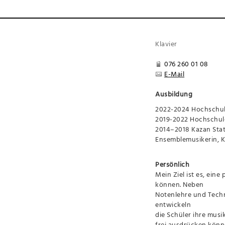
Klavier
076 260 01 08
E-Mail
Ausbildung
2022-2024 Hochschul
2019-2022 Hochschul
2014–2018 Kazan State
Ensemblemusikerin,
K
Persönlich
Mein Ziel ist es, ein
können. Neben
Notenlehre und Techn
entwickeln
die Schüler ihre musi
frei
ausdrücken könn