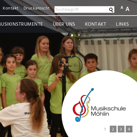
A
A
Kontakt
Druckansicht
Suchen
Suchbegriff
USIKINSTRUMENTE
ÜBER UNS
KONTAKT
LINKS
1
2
3
4